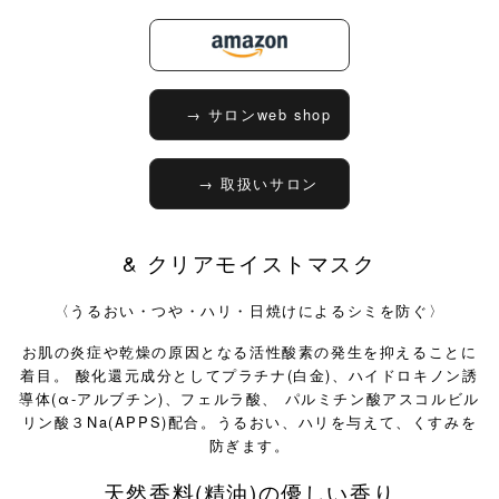
→ サロンweb shop
→ 取扱いサロン
& クリアモイストマスク
〈うるおい・つや・ハリ・日焼けによるシミを防ぐ〉
お肌の炎症や乾燥の原因となる活性酸素の発生を抑えることに
着目。
酸化還元成分としてプラチナ(白金)、ハイドロキノン誘
導体(α-アルブチン)、フェルラ酸、
パルミチン酸アスコルビル
リン酸３Na(APPS)配合。うるおい、ハリを与えて、くすみを
防ぎます。
天然香料(精油)の優しい香り