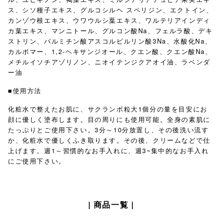
ス、シソ種子エキス、グルコシルヘ スペリジン、エクトイン、
カンゾウ根エキス、ウワウルシ葉エキス、ワルテリアインディ
カ葉エキス、マンニトール、グルコン酸Na、フェルラ酸、デキ
ストリン、パルミチン酸アスコルビルリン酸3Na、水酸化Na、
カルボマー、1,2-ヘキサンジオール、クエン酸、クエン酸Na、
メチルイソチアゾリノン、ニオイテンジクアオイ油、ラベンダ
ー油
■使用方法
化粧水で整えたお肌に、サクランボ粒大1個分の量を目安にお
顔に優しく塗布します。目の周りにも使用可能。全身の素肌に
たっぷりとご使用下さい。3分～10分放置し、その後洗い流す
か、化粧水で優しくふき取ります。その後、クリームなどで仕
上げます。週1～習慣的なお手入れに、週3~集中的なお手入れ
にご使用下さい。
| 商品一覧 |