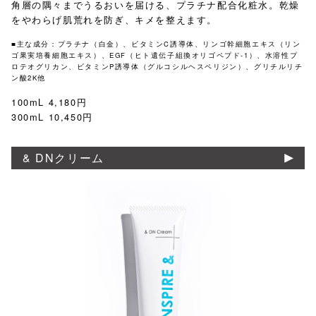
角層の隅々までうるおいを届ける、プラチナ配合化粧水。乾燥
をやわらげ肌荒れを防ぎ、キメを整えます。
■主な成分：プラチナ（白金）、ビタミンC誘導体、リンゴ幹細胞エキス（リン
ゴ果実培養細胞エキス）​、EGF（ヒト遺伝子組換オリゴペプド-1）、水溶性プ
ロテオグリカン、ビタミンP誘導体（グルコシルヘスペリジン）、グリチルリチ
ン酸2K他
100mL 4,180円
300mL 10,450円
& DNクリーム