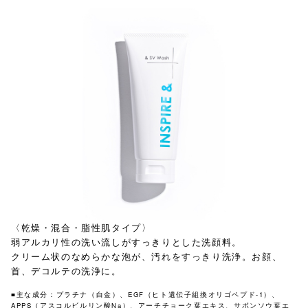
〈乾燥・混合・脂性肌タイプ〉
弱アルカリ性の洗い流しがすっきりとした洗顔料。
クリーム状のなめらかな泡が、汚れをすっきり洗浄。お顔、
首、デコルテの洗浄に。
■主な成分：プラチナ（白金）、EGF（ヒト遺伝子組換オリゴペプド-1）、
APPS（アスコルビルリン酸Na）、アーチチョーク葉エキス、サボンソウ葉エ