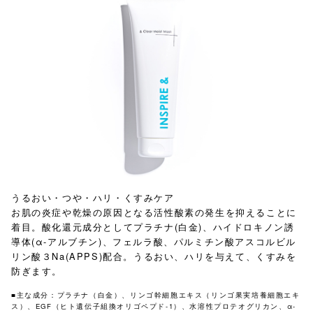
うるおい・つや・ハリ・くすみケア
お肌の炎症や乾燥の原因となる活性酸素の発生を抑えることに
着目。酸化還元成分としてプラチナ(白金)、ハイドロキノン誘
導体(α-アルブチン)、フェルラ酸、パルミチン酸アスコルビル
リン酸３Na(APPS)配合。うるおい、ハリを与えて、くすみを
防ぎます。
■主な成分：プラチナ（白金）、リンゴ幹細胞エキス（リンゴ果実培養細胞エキ
ス）​、EGF（ヒト遺伝子組換オリゴペプド-1）、水溶性プロテオグリカン、α-