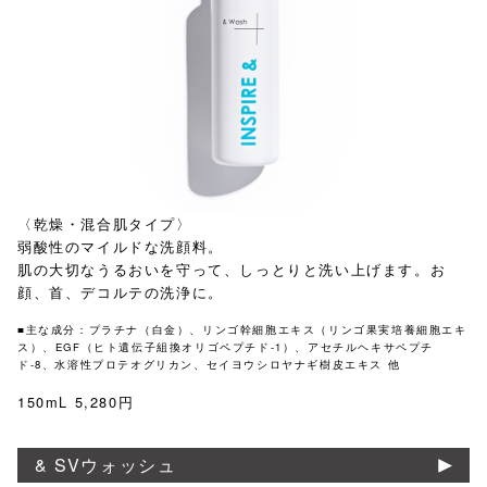
〈乾燥・混合肌タイプ〉
弱酸性のマイルドな洗顔料。
肌の大切なうるおいを守って、しっとりと洗い上げます。お
顔、首、デコルテの洗浄に。
■主な成分：プラチナ（白金）、リンゴ幹細胞エキス（リンゴ果実培養細胞エキ
ス）​、EGF（ヒト遺伝子組換オリゴペプチド-1）、アセチルヘキサペプチ
ド-8、水溶性プロテオグリカン、セイヨウシロヤナギ樹皮エキス 他
150mL 5,280円
& SVウォッシュ