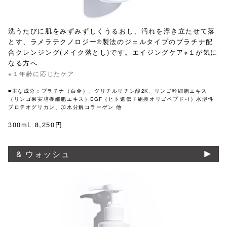
洗うたびに肌をみずみずしくうるおし、汚れを浮き立たせて落
とす、ラメラテクノロジー®製法のジェルタイプのプラチナ配
合クレンジング(メイク落とし)です。エイジングケア※１が気に
なる方へ
※１年齢に応じたケア
■主な成分：プラチナ（白金）、グリチルリチン酸2K、リンゴ幹細胞エキス
（リンゴ果実培養細胞エキス）EGF（ヒト遺伝子組換オリゴペプド-1）水溶性
プロテオグリカン、加水分解コラーゲン 他
300mL 8,250円
& ウォッシュ