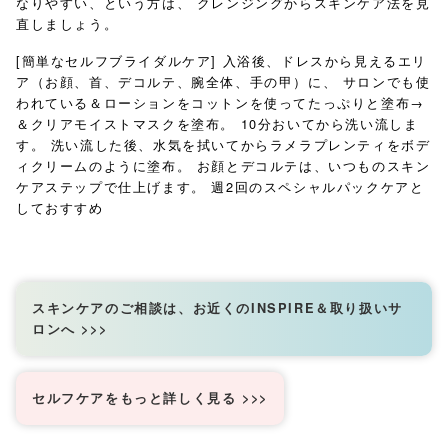
なりやすい、という方は、
クレンジングからスキンケア法を見
直しましょう。
[簡単なセルフブライダルケア]
入浴後、ドレスから見えるエリ
ア（お顔、首、デコルテ、腕全体、手の甲）に、
サロンでも使
われている＆ローションをコットンを使ってたっぷりと塗布→
＆クリアモイストマスクを塗布。
10分おいてから洗い流しま
す。
洗い流した後、水気を拭いてからラメラプレンティをボデ
ィクリームのように塗布。
お顔とデコルテは、いつものスキン
ケアステップで仕上げます。
週2回のスペシャルパックケアと
しておすすめ
スキンケアのご相談は、お近くのINSPIRE＆取り扱いサ
ロンへ >>>
セルフケアをもっと詳しく見る >>>