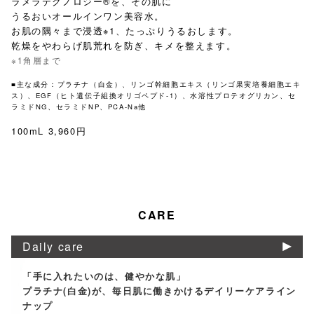
ラメラテクノロジー®︎を、その肌に
うるおいオールインワン美容水。
お肌の隅々まで浸透※1、たっぷりうるおします。
乾燥をやわらげ肌荒れを防ぎ、キメを整えます。
※1角層まで
■主な成分：プラチナ（白金）、リンゴ幹細胞エキス（リンゴ果実培養細胞エキ
ス）​、EGF（ヒト遺伝子組換オリゴペプド-1）、水溶性プロテオグリカン、セ
ラミドNG、セラミドNP、PCA-Na他
100mL 3,960円
CARE
Daily care
「手に入れたいのは、健やかな肌」
プラチナ(白金)が、毎日肌に働きかけるデイリーケアライン
ナップ