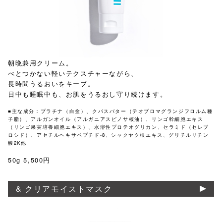
朝晩兼用クリーム。
べとつかない軽いテクスチャーながら、
長時間うるおいをキープ。
日中も睡眠中も、お肌をうるおし守り続けます。
■主な成分：プラチナ（白金）、クパスバター（テオブロマグランジフロルム種
子脂）、アルガンオイル（アルガニアスピノサ核油）、リンゴ幹細胞エキス
（リンゴ果実培養細胞エキス）​、水溶性プロテオグリカン、セラミド（セレブ
ロシド）、アセチルヘキサペプチド-8、シャクヤク根エキス、グリチルリチン
酸2K他
50g 5,500円
& クリアモイストマスク